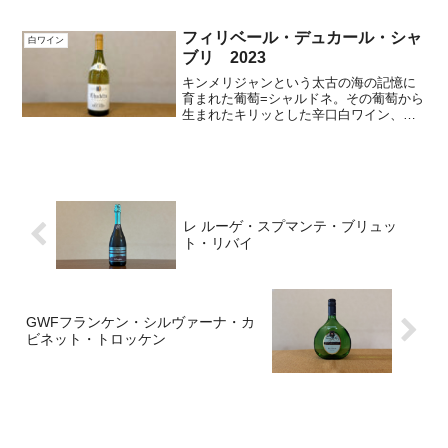
レシピのご紹介。
フィリベール・デュカール・シャ
白ワイン
ブリ 2023
キンメリジャンという太古の海の記憶に
育まれた葡萄=シャルドネ。その葡萄から
生まれたキリッとした辛口白ワイン、シ
ャブリ。柑橘系や洋梨、白桃のような香
り。シャープな切れ味のミネラル感溢れ
る逸品です。
レ ルーゲ・スプマンテ・ブリュッ
ト・リバイ
GWFフランケン・シルヴァーナ・カ
ビネット・トロッケン