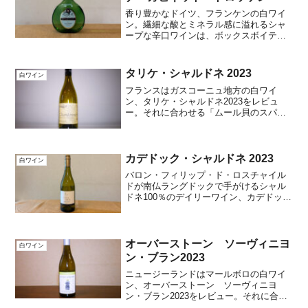
香り豊かなドイツ、フランケンの白ワイ
ン。繊細な酸とミネラル感に溢れるシャ
ープな辛口ワインは、ボックスボイテル
と呼ばれるこの地方独特のフォルムに包
まれています。合わせるアテはバジル香
る洋風冷やっことツナのカナッペ。
タリケ・シャルドネ 2023
白ワイン
フランスはガスコーニュ地方の白ワイ
ン、タリケ・シャルドネ2023をレビュ
ー。それに合わせる「ムール貝のスパゲ
ッティ」のレシピのご紹介。
カデドック・シャルドネ 2023
白ワイン
バロン・フィリップ・ド・ロスチャイル
ドが南仏ラングドックで手がけるシャル
ドネ100％のデイリーワイン、カデドッ
ク・シャルドネのレビューです。これに
合わせるホタテのソテー、レモンバター
ソースのレシピをご紹介。
オーバーストーン ソーヴィニヨ
白ワイン
ン・ブラン2023
ニュージーランドはマールボロの白ワイ
ン、オーバーストーン ソーヴィニヨ
ン・ブラン2023をレビュー。それに合わ
せる「鯛と新玉ねぎのカルパッチョ」の