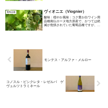
ビオーロから生まれます。気品ある素晴
らしいワインを生み出す品種であるにも
かかわらず、栽培されてい...
ヴィオニエ（Viognier）
葡萄品種
酸味：穏やか風味：コク豊か白ワイン用
品種南仏ローヌ地方原産で、かつては絶
滅が危惧されていた葡萄品種ですが、今
ではラングドックやニューワールドでも
多く栽培されるようになりました。トロ
リとしたコクを持ち、芳醇でゴージャス
な味わいのワインになりま...
モンテス・アルファ・メルロー
コノスル・ビシクレタ・レゼルバ ゲ
ヴュルツトラミネール