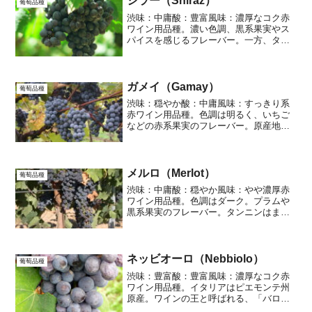
シラー（Shiraz）
葡萄品種
ェーゼ・ピッコロの系統に分...
渋味：中庸酸：豊富風味：濃厚なコク赤
ワイン用品種。濃い色調、黒系果実やス
パイスを感じるフレーバー。一方、タン
ニンは中庸でしっかりした酸がありま
す。原産地はフランスのローヌ地方です
が、現在はオーストラリア、アメリカ、
チリなど、いわゆるニューワ...
ガメイ（Gamay）
葡萄品種
渋味：穏やか酸：中庸風味：すっきり系
赤ワイン用品種。色調は明るく、いちご
などの赤系果実のフレーバー。原産地は
フランス、ボジョレー。かのボジョレー
ヌーボーはこの葡萄から造られます。ボ
ジョレーヌーボーは通常の赤ワインの醸
造法とは違う特別なものを...
メルロ（Merlot）
葡萄品種
渋味：中庸酸：穏やか風味：やや濃厚赤
ワイン用品種。色調はダーク。プラムや
黒系果実のフレーバー。タンニンはまろ
やかで、酸も控えめ。果実味あふれる飲
みやすいワインができます。原産地はフ
ランス、ボルドーですが、あまり土壌環
境を選ばない品種で、世界...
ネッビオーロ（Nebbiolo）
葡萄品種
渋味：豊富酸：豊富風味：濃厚なコク赤
ワイン用品種。イタリアはピエモンテ州
原産。ワインの王と呼ばれる、「バロー
ロ」、女王「バルバレスコ」もこのネッ