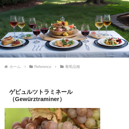
ホーム
Reference
葡萄品種
ゲビュルツトラミネール
（Gewürztraminer）